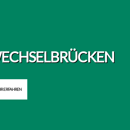
ECHSELBRÜCKEN
R ERFAHREN