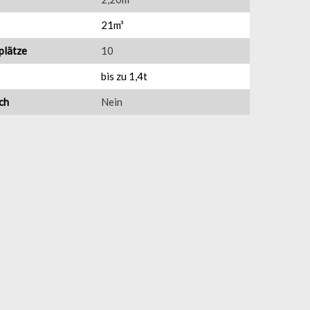
21m³
plätze
10
bis zu 1,4t
ch
Nein